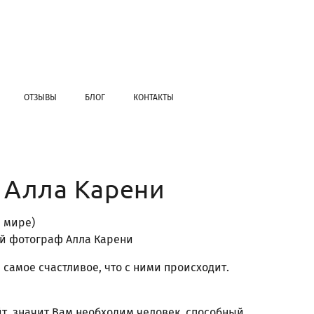
ОТЗЫВЫ
БЛОГ
КОНТАКТЫ
 Алла Карени
м мире)
й фотограф Алла Карени
самое счастливое, что с ними происходит.
т, значит Вам необходим человек, способный