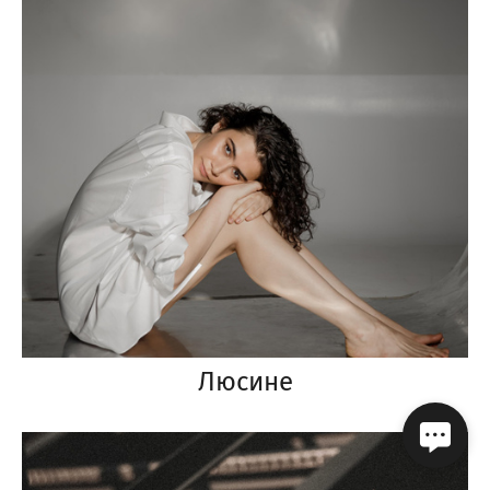
Люсине